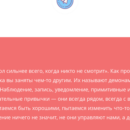
ол сильнее всего, когда никто не смотрит». Как п
а вы заняты чем-то другим. Их называют демонам
 Наблюдение, запись, уведомление, примитивные
ательные привычки — они всегда рядом, всегда с 
аемся быть хорошими, пытаемся изменить что-то, 
ние ничего не значит, не они управляют нами, а д