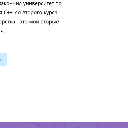
Закончил университет по
 С++, со второго курса
ерстка - это мои вторые
я.
y