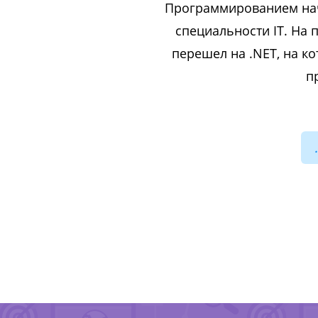
Программированием нача
специальности IT. На 
перешел на .NET, на ко
п