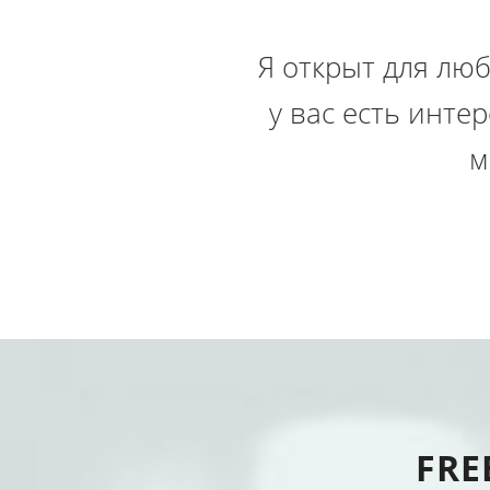
Я открыт для лю
у вас есть инте
м
FRE